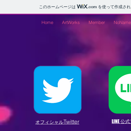
このホームページは
.com
を使って作成され
Home
ArtWorks
Member
NoName
Twitter
​LINE 
オフィシャル