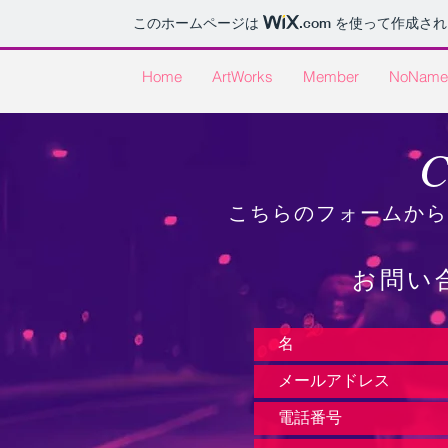
このホームページは
.com
を使って作成され
Home
ArtWorks
Member
NoName
C
こちらのフォームから
お問い